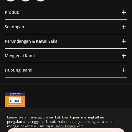
Produk
Sokongan
Perundangan & Kawal Selia
Mengenai Kami
Hubungi Kami
A Member of PIDM
PIDM's TIPS Brochure
Laman web ini menggunakan kuki bagi tujuan meningkatkan
pengalaman pengguna. Untuk maklumat lanjut tentang cara kami
Prudential BSN Takaful Berhad merupakan sebuah syarikat usaha sama yang
menggunakan kuki, sila rujuk
Dasar Privasi
kami.
sebahagiannya dimiliki oleh anak syarikat tidak langsung Prudential plc dari United
Kingdom.