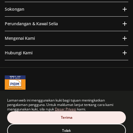
Sokongan
Perundangan & Kawal Selia
Mengenai Kami
Hubungi Kami
A Member of PIDM
PIDM's TIPS Brochure
Laman web ini menggunakan kuki bagi tujuan meningkatkan
pengalaman pengguna. Untuk maklumat lanjut tentang cara kami
Prudential BSN Takaful Berhad merupakan sebuah syarikat usaha sama yang
menggunakan kuki, sila rujuk
Dasar Privasi
kami.
sebahagiannya dimiliki oleh anak syarikat tidak langsung Prudential plc dari United
Kingdom.
Terima
Prudential BSN Takaful Berhad dan Prudential plc tidak mempunyai sebarang kaitan
atau hubungan dengan Prudential Financial, Inc., sebuah syarikat yang beribu pejabat
di Amerika Syarikat.
Tolak