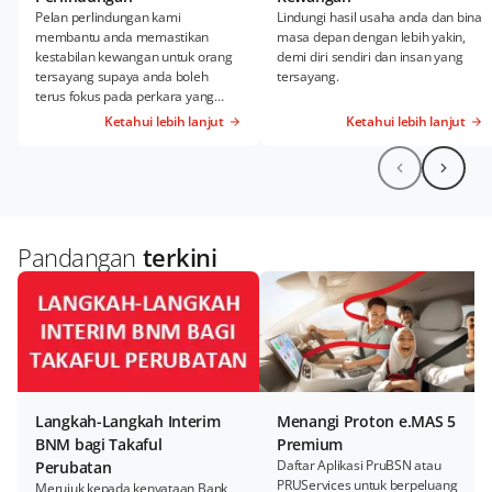
Pelan perlindungan kami
Lindungi hasil usaha anda dan bina
membantu anda memastikan
masa depan dengan lebih yakin,
kestabilan kewangan untuk orang
demi diri sendiri dan insan yang
tersayang supaya anda boleh
tersayang.
terus fokus pada perkara yang
lebih penting.
Ketahui lebih lanjut
Ketahui lebih lanjut
Pandangan
terkini
Langkah-Langkah Interim
Menangi Proton e.MAS 5
BNM bagi Takaful
Premium​
Daftar Aplikasi PruBSN atau
Perubatan
PRUServices untuk berpeluang
Merujuk kepada kenyataan Bank