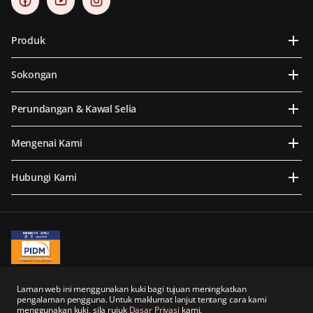
Produk
Sokongan
Perundangan & Kawal Selia
Mengenai Kami
Hubungi Kami
A Member of PIDM
PIDM's TIPS Brochure
Laman web ini menggunakan kuki bagi tujuan meningkatkan
pengalaman pengguna. Untuk maklumat lanjut tentang cara kami
Prudential BSN Takaful Berhad merupakan sebuah syarikat usaha sama yang
menggunakan kuki, sila rujuk
Dasar Privasi
kami.
sebahagiannya dimiliki oleh anak syarikat tidak langsung Prudential plc dari United