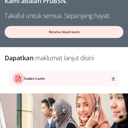
Kami adalah PruBSN.
Takaful untuk semua. Sepanjang hayat.
Ketahui kisah kami
Dapatkan
maklumat lanjut disini
Soalan Lazim