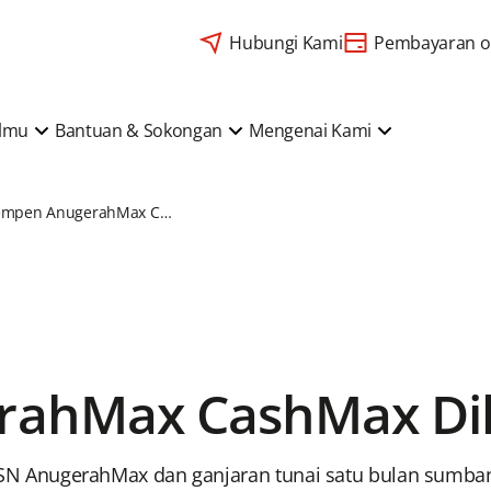
Hubungi Kami
Pembayaran o
Ilmu
Bantuan & Sokongan
Mengenai Kami
Kempen AnugerahMax CashMax Dilanjutkan
ahMax CashMax Dil
N AnugerahMax dan ganjaran tunai satu bulan sumba