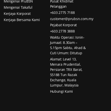
Mengenai PruBSN
Pusat Khidmat
Pelanggan
Mengenai Takaful
+603 2775 7188
Kerjaya Korporat
customer@prubsn.com.my
Kerjaya Bersama Kami
Pejabat Korporat
+603 2778 3888
Waktu Operasi: Isnin-
Jumaat: 8.30am –
5.15pm Sabtu, Ahad &
Cuti Umum: Ditutup
Alamat: Level 13,
Menara Prudential,
Persiaran TRX Barat,
55188 Tun Razak
Exchange, Kuala
Lumpur, Malaysia
Hubungi Kami