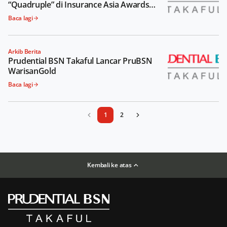
“Quadruple” di Insurance Asia Awards
2024
Baca lagi
Arkib Berita
Prudential BSN Takaful Lancar PruBSN
WarisanGold
Baca lagi
1
2
Kembali ke atas