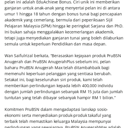
pelan ini adalah EduAchieve Bonus. Ciri unik ini memberikan
ganjaran untuk anak-anak yang menyertai pelan ini di antara
umur 1 hingga 18 tahun dengan bonus tunai bagi pencapaian
akademik yang cemerlang, bermula dari peperiksaan Sijil
Pelajaran Malaysia (SPM) hingga ke peringkat Sarjana dan PhD.
Ini bukan sahaja menggalakkan kecemerlangan akademik,
tetapi juga menyediakan ganjaran tunai yang boleh dilaburkan
semula untuk keperluan Pendidikan dan masa depan.
Wan Saifulrizal berkata, “Berasaskan kejayaan produk PruBSN
Anugerah dan PruBSN AnugerahPlus sebelum ini, pelan
baharu PruBSN Anugerah Max telah ditambahbaik bagi
memenuhi keperluan pelanggan yang sentiasa berubah.
Setakat ini, bagi keseluruhan siri produk, kami telah
memberikan perlindungan kepada lebih 400,000 individu
dengan jumlah perlindungan sebanyak RM 15 juta dan jumlah
tuntutan yang telah dibayar sebanyak hampir RM 1 bilion.”
Komitmen PruBSN dalam mengadaptasi lanskap sosio-
ekonomi serta menyediakan produk-produk takaful yang
terbaik telah memastikan keluarga Malaysia mempunyai
perlindungan yang sewajarnya. PruBSN AnugerahMax adalah