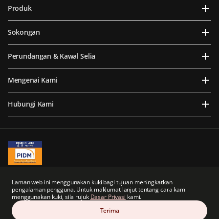
Produk
Sokongan
Perundangan & Kawal Selia
Mengenai Kami
Hubungi Kami
A Member of PIDM
PIDM's TIPS Brochure
Laman web ini menggunakan kuki bagi tujuan meningkatkan
pengalaman pengguna. Untuk maklumat lanjut tentang cara kami
Prudential BSN Takaful Berhad merupakan sebuah syarikat usaha sama yang
menggunakan kuki, sila rujuk
Dasar Privasi
kami.
sebahagiannya dimiliki oleh anak syarikat tidak langsung Prudential plc dari United
Kingdom.
Terima
Prudential BSN Takaful Berhad dan Prudential plc tidak mempunyai sebarang kaitan