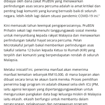
dibiayai oleh dana zakat PruBSN yang menawarkan
perlindungan asas secara percuma adalah ia amat kritikal dan
penting bagi komuniti yang kurang bernasib baik di seluruh
negara, lebih-lebih lagi dalam situasi pandemic COVID-19 ini.”
Kini memasuki tahun keempat pengoperasiannya, PruBSN
Prihatin sekali lagi memenuhi tanggungjawab sosial mereka
untuk menyumbang kepada rakyat Malaysia dan menawarkan
perlindungan takaful hayat secara percuma. Pelan
Microtakaful Jariyah bakal memberikan perlindungan asas
takaful selama 12 bulan kepada Ketua Isi Rumah (KIR) yang
terpilih dari komuniti yang berpendapatan rendah di seluruh
Malaysia.
Melalui inisiatif ini, penerima manfaat akan menerima
manfaat kematian sebanyak RM10,000, di mana bayaran akan
dibuat secara terus ke akaun bank mereka. Proses pemilihan
penerima bagi program ini adalah dikawal selia oleh ICU JPM,
iaitu agensi kerajaan yang dipertanggungjawabkan untuk
menguruskan pangkalan data bagi keluarga miskin di Malaysia
iaitu eKasih. eKasih berfungsi untuk membantu dalam
perancangan, pelaksanaan dan pengawasan program