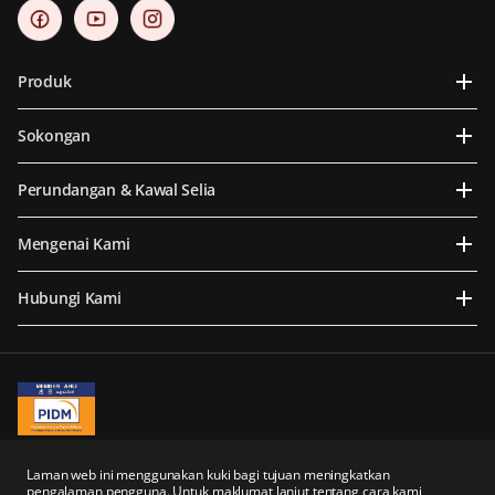
Produk
Sokongan
Perundangan & Kawal Selia
Mengenai Kami
Hubungi Kami
A Member of PIDM
PIDM's TIPS Brochure
Laman web ini menggunakan kuki bagi tujuan meningkatkan
pengalaman pengguna. Untuk maklumat lanjut tentang cara kami
Prudential BSN Takaful Berhad merupakan sebuah syarikat usaha sama yang