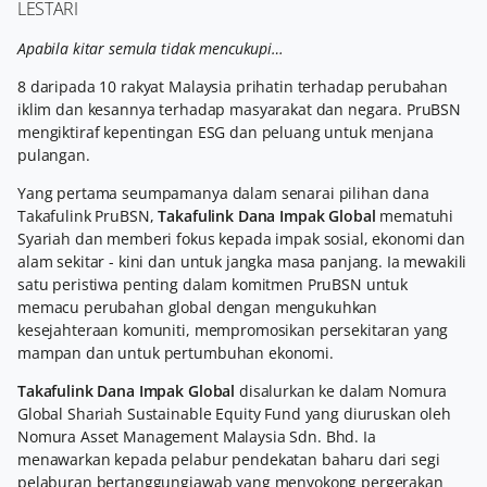
LESTARI
Apabila
kitar
semula
tidak
mencukupi…
8 daripada 10 rakyat Malaysia prihatin terhadap perubahan
iklim dan kesannya terhadap masyarakat dan negara. PruBSN
mengiktiraf kepentingan ESG dan peluang untuk menjana
pulangan.
Yang pertama seumpamanya dalam senarai pilihan dana
Takafulink PruBSN,
Takafulink Dana Impak Global
mematuhi
Syariah dan memberi fokus kepada impak sosial, ekonomi dan
alam sekitar - kini dan untuk jangka masa panjang. Ia mewakili
satu peristiwa penting dalam komitmen PruBSN untuk
memacu perubahan global dengan mengukuhkan
kesejahteraan komuniti, mempromosikan persekitaran yang
mampan dan untuk pertumbuhan ekonomi.
Takafulink Dana Impak Global
disalurkan ke dalam Nomura
Global Shariah Sustainable Equity Fund yang diuruskan oleh
Nomura Asset Management Malaysia Sdn. Bhd. Ia
menawarkan kepada pelabur pendekatan baharu dari segi
pelaburan bertanggungjawab yang menyokong pergerakan