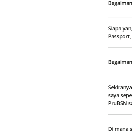
Bagaiman
Siapa yan
Bagaiman
Sekiranya
saya sepenuhnya, bolehkah saya menuntut baki perbelanjaan perubatan di bawah sijil
PruBSN s
Di mana s