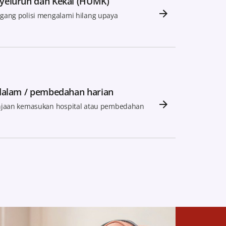
yeluruh dan Kekal (HUMK)
gang polisi mengalami hilang upaya
 dalam / pembedahan harian
njaan kemasukan hospital atau pembedahan