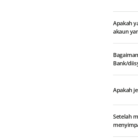
Apakah ya
aka
Bagaimana
Bank/diis
Apakah je
Setelah m
menyimpa