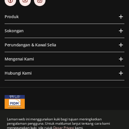
Produk
Sokongan
Perundangan & Kawal Selia
Mengenai Kami
Hubungi Kami
A Member of PIDM
PIDM's TIPS Brochure
Laman web ini menggunakan kuki bagi tujuan meningkatkan
pengalaman pengguna. Untuk maklumat lanjut tentang cara kami
Prudential BSN Takaful Berhad merupakan sebuah syarikat usaha sama yang
menggunakan kuki, sila rujuk
Dasar Privasi
kami.
sebahagiannya dimiliki oleh anak syarikat tidak langsung Prudential plc dari United