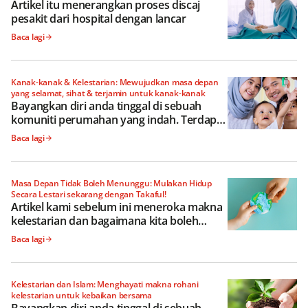
Artikel itu menerangkan proses discaj
pesakit dari hospital dengan lancar
Baca lagi
Kanak-kanak & Kelestarian: Mewujudkan masa depan
yang selamat, sihat & terjamin untuk kanak-kanak
Bayangkan diri anda tinggal di sebuah
komuniti perumahan yang indah. Terdapat
sebuah taman besar dengan tasik air
Baca lagi
tawar, dan laluan yang berliku
mengelilinginya sesuai untuk larian pagi
anda
Masa Depan Tidak Boleh Menunggu: Mulakan Hidup
Secara Lestari sekarang dengan Takaful!
Artikel kami sebelum ini meneroka makna
kelestarian dan bagaimana kita boleh
mengamalkannya sebagai kerajaan,
Baca lagi
perniagaan dan individu
Kelestarian dan Islam: Menghayati makna rohani
kelestarian untuk kebaikan bersama