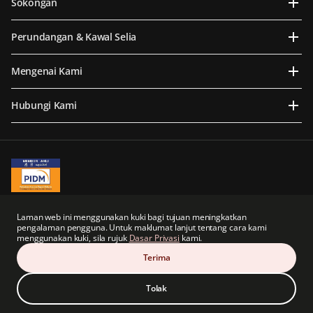
Sokongan
Perundangan & Kawal Selia
Mengenai Kami
Hubungi Kami
A Member of PIDM
PIDM's TIPS Brochure
Laman web ini menggunakan kuki bagi tujuan meningkatkan
pengalaman pengguna. Untuk maklumat lanjut tentang cara kami
Prudential BSN Takaful Berhad merupakan sebuah syarikat usaha sama yang
menggunakan kuki, sila rujuk
Dasar Privasi
kami.
sebahagiannya dimiliki oleh anak syarikat tidak langsung Prudential plc dari United
Kingdom.
Terima
Prudential BSN Takaful Berhad dan Prudential plc tidak mempunyai sebarang kaitan
atau hubungan dengan Prudential Financial, Inc., sebuah syarikat yang beribu pejabat
di Amerika Syarikat.
Tolak
© Hak Cipta Terpelihara Prudential BSN Takaful Berhad (200601020898).