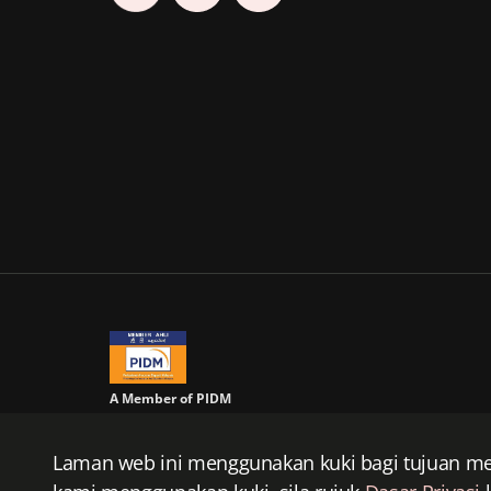
A Member of PIDM
PIDM's TIPS Brochure
Prudential BSN Takaful Berhad merupakan sebuah syarikat usah
Laman web ini menggunakan kuki bagi tujuan me
Prudential BSN Takaful Berhad dan Prudential plc tidak mempun