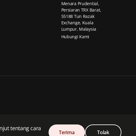
Menara Prudential,
Persiaran TRX Barat,
55188 Tun Razak
Exchange, Kuala
Lumpur, Malaysia
Hubungi Kami
al plc dari United Kingdom.
jut tentang cara
arikat yang beribu pejabat di Amerika Syarikat.
Terima
Tolak