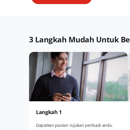
3 Langkah Mudah Untuk Be
Langkah 1
Dapatkan pautan rujukan peribadi anda.