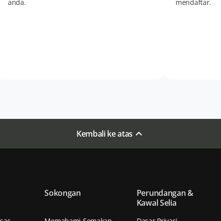
anda.
mendaftar.
Kembali ke atas
Sokongan
Perundangan &
Kawal Selia
sas
Memahami Semakan
Dasar Privasi