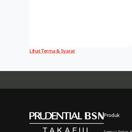
Lihat Terma & Syarat
Produk
Semua Pelan A