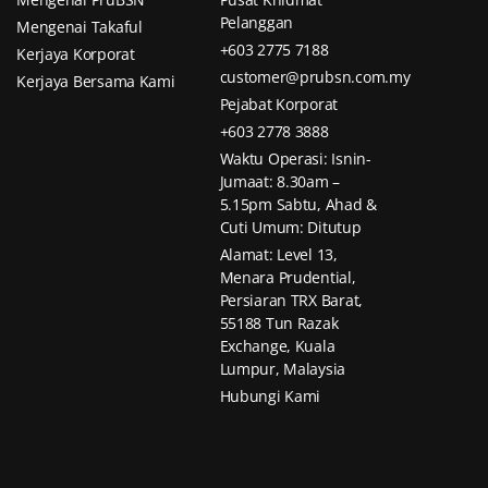
Pelanggan
Mengenai Takaful
+603 2775 7188
Kerjaya Korporat
customer@prubsn.com.my
Kerjaya Bersama Kami
Pejabat Korporat
+603 2778 3888
Waktu Operasi: Isnin-
Jumaat: 8.30am –
5.15pm Sabtu, Ahad &
Cuti Umum: Ditutup
Alamat: Level 13,
Menara Prudential,
Persiaran TRX Barat,
55188 Tun Razak
Exchange, Kuala
Lumpur, Malaysia
Hubungi Kami