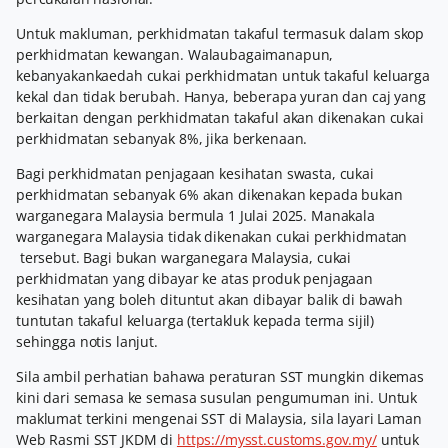
Untuk makluman, perkhidmatan takaful termasuk dalam skop
perkhidmatan kewangan. Walaubagaimanapun,
kebanyakankaedah cukai perkhidmatan untuk takaful keluarga
kekal dan tidak berubah. Hanya, beberapa yuran dan caj yang
berkaitan dengan perkhidmatan takaful akan dikenakan cukai
perkhidmatan sebanyak 8%, jika berkenaan.
Bagi perkhidmatan penjagaan kesihatan swasta, cukai
perkhidmatan sebanyak 6% akan dikenakan kepada bukan
warganegara Malaysia bermula 1 Julai 2025. Manakala
warganegara Malaysia tidak dikenakan cukai perkhidmatan
tersebut. Bagi bukan warganegara Malaysia, cukai
perkhidmatan yang dibayar ke atas produk penjagaan
kesihatan yang boleh dituntut akan dibayar balik di bawah
tuntutan takaful keluarga (tertakluk kepada terma sijil)
sehingga notis lanjut.
Sila ambil perhatian bahawa peraturan SST mungkin dikemas
kini dari semasa ke semasa susulan pengumuman ini. Untuk
maklumat terkini mengenai SST di Malaysia, sila layari Laman
Web Rasmi SST JKDM di
https://mysst.customs.gov.my/
untuk