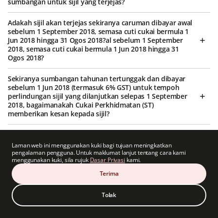
sumbangan untuk sijil yang terjejas?
Adakah sijil akan terjejas sekiranya caruman dibayar awal
sebelum 1 September 2018, semasa cuti cukai bermula 1
Jun 2018 hingga 31 Ogos 2018?al sebelum 1 September
2018, semasa cuti cukai bermula 1 Jun 2018 hingga 31
Ogos 2018?
Sekiranya sumbangan tahunan tertunggak dan dibayar
sebelum 1 Jun 2018 (termasuk 6% GST) untuk tempoh
perlindungan sijil yang dilanjutkan selepas 1 September
2018, bagaimanakah Cukai Perkhidmatan (ST)
memberikan kesan kepada sijil?
Adakah Cukai Perkhidmatan (ST) terpakai jika sumbangan
tertunggak bukan terkini dan saya ingin membuat
Laman web ini menggunakan kuki bagi tujuan meningkatkan
bayaran pada/selepas 1 September 2018?
pengalaman pengguna. Untuk maklumat lanjut tentang cara kami
menggunakan kuki, sila rujuk
Dasar Privasi
kami.
Adakah terdapat pembayaran balik jika sijil dibatalkan
Terima
dalam tempoh bertenang selepas 1 September 2018?
Tolak
Adakah ST terpakai kepada sijil individu yang telah
diberikan kepada perniagaan korporat selepas 1