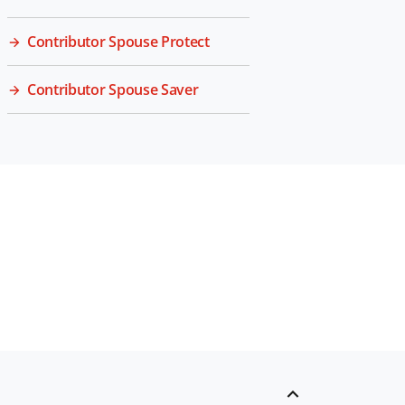
Contributor Spouse Protect
Contributor Spouse Saver