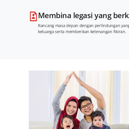
Membina legasi yang ber
Rancang masa depan dengan perlindungan yan
keluarga serta memberikan ketenangan fikiran.