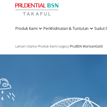
Produk Kami
Perkhidmatan & Tuntutan
Sudut 
Laman Utama
Produk Kami
Legacy
PruBSN WarisanGold