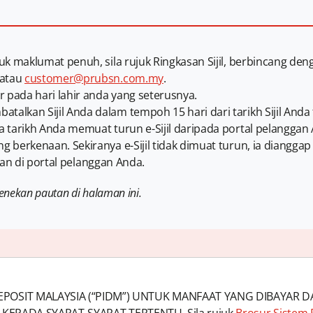
uk maklumat penuh, sila rujuk Ringkasan Sijil, berbincang d
 atau
customer@prubsn.com.my
.
pada hari lahir anda yang seterusnya.
talkan Sijil Anda dalam tempoh 15 hari dari tarikh Sijil Anda 
tarikh Anda memuat turun e-Sijil daripada portal pelanggan An
berkenaan. Sekiranya e-Sijil tidak dimuat turun, ia diangga
akan di portal pelanggan Anda.
enekan pautan di halaman ini.
OSIT MALAYSIA (“PIDM”) UNTUK MANFAAT YANG DIBAYAR D
 KEPADA SYARAT-SYARAT TERTENTU. Sila rujuk
Brosur Sistem 