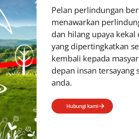
Pelan perlindungan ber
menawarkan perlindun
dan hilang upaya kekal
yang dipertingkatkan s
kembali kepada masya
depan insan tersayang
anda.
Hubungi kami