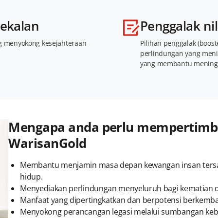
kekalan
Penggalak nil
g menyokong kesejahteraan
Pilihan penggalak (boos
perlindungan yang meni
yang membantu meningka
Mengapa anda perlu mempertim
WarisanGold
Membantu menjamin masa depan kewangan insan tersa
hidup.
Menyediakan perlindungan menyeluruh bagi kematian d
Manfaat yang dipertingkatkan dan berpotensi berkemb
Menyokong perancangan legasi melalui sumbangan ke