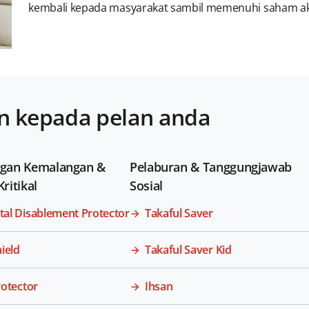
kembali kepada masyarakat sambil memenuhi saham ak
n kepada pelan anda
ngan Kemalangan &
Pelaburan & Tanggungjawab
ritikal
Sosial
tal Disablement Protector
Takaful Saver
hield
Takaful Saver Kid
rotector
Ihsan