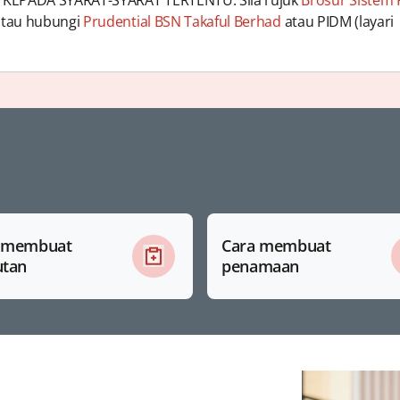
tau hubungi
Prudential BSN Takaful Berhad
atau PIDM (layari
 membuat
Cara membuat
utan
penamaan