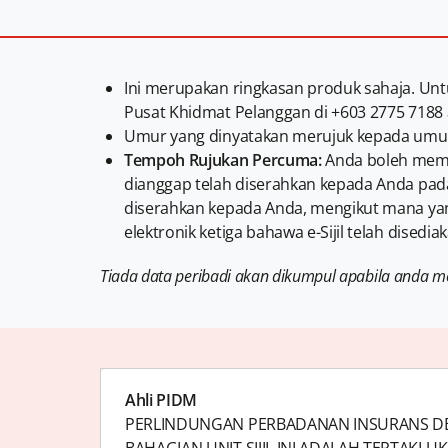
Ini merupakan ringkasan produk sahaja. Unt
Pusat Khidmat Pelanggan di +603 2775 7188
Umur yang dinyatakan merujuk kepada umur 
Tempoh Rujukan Percuma:
Anda boleh memba
dianggap telah diserahkan kepada Anda pada 
diserahkan kepada Anda, mengikut mana yang 
elektronik ketiga bahawa e-Sijil telah disedi
Tiada data peribadi akan dikumpul apabila anda m
Ahli PIDM
PERLINDUNGAN PERBADANAN INSURANS DEP
BAHAGIAN UNIT SIJIL INI ADALAH TERTAKLUK