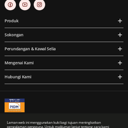
Produk
Sokongan
Perundangan & Kawal Selia
Mengenai Kami
Hubungi Kami
A Member of PIDM
PIDM's TIPS Brochure
Laman web ini menggunakan kuki bagi tujuan meningkatkan
pengalaman pengguna. Untuk maklumat lanjut tentang cara kami
Prudential BSN Takaful Berhad merupakan sebuah syarikat usaha sama yang