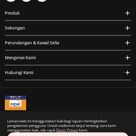
Produk
Sokongan
Perundangan & Kawal Selia
Mengenai Kami
Hubungi Kami
A Member of PIDM
PIDM's TIPS Brochure
Laman web ini menggunakan kuki bagi tujuan meningkatkan
pengalaman pengguna. Untuk maklumat lanjut tentang cara kami
Prudential BSN Takaful Berhad merupakan sebuah syarikat usaha sama yang
menggunakan kuki, sila rujuk
Dasar Privasi
kami.
sebahagiannya dimiliki oleh anak syarikat tidak langsung Prudential plc dari United
Kingdom.