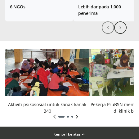
6 NGOs
Lebih daripada 1,000
penerima
Aktiviti psikososial untuk kanak-kanak
Pekerja PruBSN menyer
B40
di klinik be
Kembali ke atas