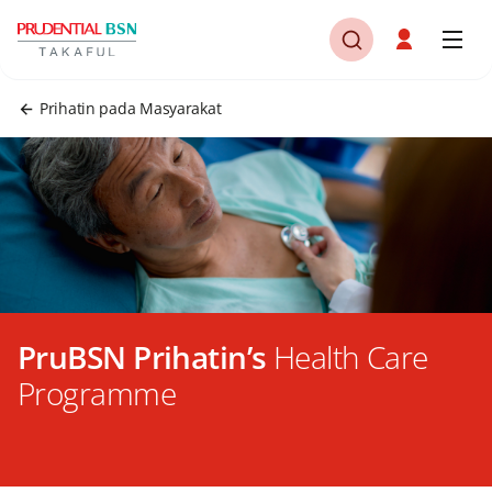
Prihatin pada Masyarakat
PruBSN Prihatin’s
Health Care
Programme