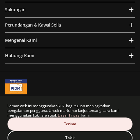
Sokongan
Perundangan & Kawal Selia
Mengenai Kami
Hubungi Kami
A Member of PIDM
PIDM's TIPS Brochure
Laman web ini menggunakan kuki bagi tujuan meningkatkan
pengalaman pengguna. Untuk maklumat lanjut tentang cara kami
Prudential BSN Takaful Berhad merupakan sebuah syarikat usaha sama yang
menggunakan kuki, sila rujuk
Dasar Privasi
kami.
sebahagiannya dimiliki oleh anak syarikat tidak langsung Prudential plc dari United
Kingdom.
Terima
Prudential BSN Takaful Berhad dan Prudential plc tidak mempunyai sebarang kaitan
atau hubungan dengan Prudential Financial, Inc., sebuah syarikat yang beribu pejabat
di Amerika Syarikat.
Tolak