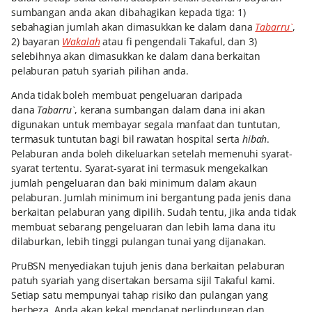
sumbangan anda akan dibahagikan kepada tiga: 1)
sebahagian jumlah akan dimasukkan ke dalam dana
Tabarru`
,
2) bayaran
Wakalah
atau fi pengendali Takaful, dan 3)
selebihnya akan dimasukkan ke dalam dana berkaitan
pelaburan patuh syariah pilihan anda.
Anda tidak boleh membuat pengeluaran daripada
dana
Tabarru`
, kerana sumbangan dalam dana ini akan
digunakan untuk membayar segala manfaat dan tuntutan,
termasuk tuntutan bagi bil rawatan hospital serta
hibah
.
Pelaburan anda boleh dikeluarkan setelah memenuhi syarat-
syarat tertentu. Syarat-syarat ini termasuk mengekalkan
jumlah pengeluaran dan baki minimum dalam akaun
pelaburan. Jumlah minimum ini bergantung pada jenis dana
berkaitan pelaburan yang dipilih. Sudah tentu, jika anda tidak
membuat sebarang pengeluaran dan lebih lama dana itu
dilaburkan, lebih tinggi pulangan tunai yang dijanakan.
PruBSN menyediakan tujuh jenis dana berkaitan pelaburan
patuh syariah yang disertakan bersama sijil Takaful kami.
Setiap satu mempunyai tahap risiko dan pulangan yang
berbeza. Anda akan kekal mendapat perlindungan dan