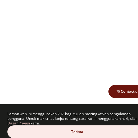
Contact u
Laman web ini menggunakan kuki bagi tujuan meningkatkan pengalaman
pengguna. Untuk maklumat lanjut tentang cara kami menggunakan kuki, sila r
Dasar Privasi
kami.
Terima