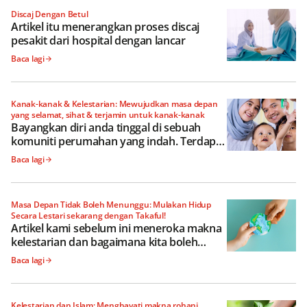
Discaj Dengan Betul
Artikel itu menerangkan proses discaj
pesakit dari hospital dengan lancar
Baca lagi
Kanak-kanak & Kelestarian: Mewujudkan masa depan
yang selamat, sihat & terjamin untuk kanak-kanak
Bayangkan diri anda tinggal di sebuah
komuniti perumahan yang indah. Terdapat
sebuah taman besar dengan tasik air
Baca lagi
tawar, dan laluan yang berliku
mengelilinginya sesuai untuk larian pagi
anda
Masa Depan Tidak Boleh Menunggu: Mulakan Hidup
Secara Lestari sekarang dengan Takaful!
Artikel kami sebelum ini meneroka makna
kelestarian dan bagaimana kita boleh
mengamalkannya sebagai kerajaan,
Baca lagi
perniagaan dan individu
Kelestarian dan Islam: Menghayati makna rohani