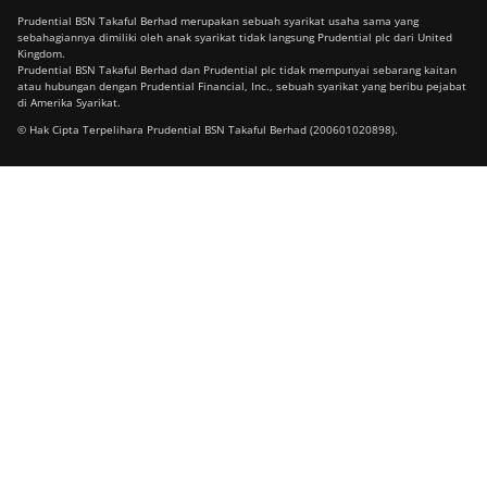
Prudential BSN Takaful Berhad merupakan sebuah syarikat usaha sama yang
sebahagiannya dimiliki oleh anak syarikat tidak langsung Prudential plc dari United
Kingdom.
Prudential BSN Takaful Berhad dan Prudential plc tidak mempunyai sebarang kaitan
atau hubungan dengan Prudential Financial, Inc., sebuah syarikat yang beribu pejabat
di Amerika Syarikat.
© Hak Cipta Terpelihara Prudential BSN Takaful Berhad (200601020898).